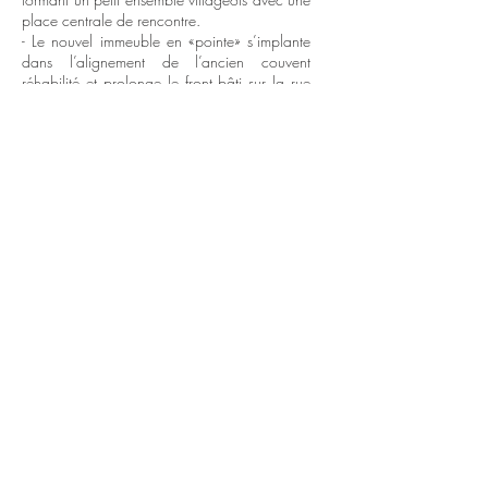
place centrale de rencontre.
- Le nouvel immeuble en «pointe» s’implante
dans l’alignement de l’ancien couvent
réhabilité et prolonge le front bâti sur la rue
de Boevange.
Le projet est traversé par un axe nord-sud
piéton public accessible pour des personnes
à mobilité réduite. Une petite placette à
l’intérieur de l’îlot avec des bancs
et de la verdure pensée comme un lieu de
rencontre pour les habitants et les piétons qui
se promènent.
info@atarchitecture.lu
© atarchitecture tous droits réservés