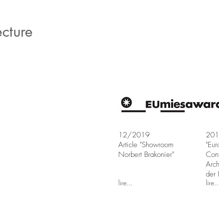
ecture
12/2019
2019
Article "Showroom
"Eur
Norbert Brakonier"
Con
Arch
der
lire...
lire..