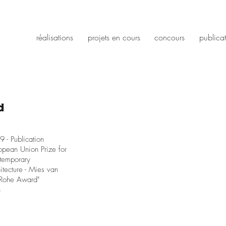
réalisations
projets en cours
concours
publica
 - Publication
opean Union Prize for
temporary
itecture - Mies van
 Rohe Award"
.